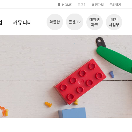
HOME
로그인
회원가입
문의하기
데이캠
레저
업
커뮤니티
와플샵
홈센TV
파크
사업부
Q
공지사항
입장
문의하기
자료실
놀이영상