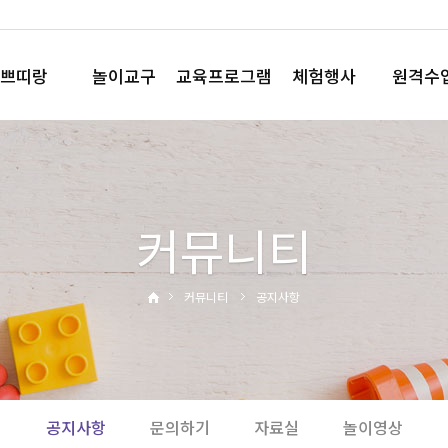
쁘띠랑
놀이교구
교육프로그램
체험행사
원격수
놀이꾸러미
요술책상
직업체험
플레이
플레이박스
노리영
테마체험
플레이Q 
모음박스
코드런
사이언스데이
커뮤니티
와플레이
영어행사
와와뮤직
운동회
부모참여수업
디지털체험
커뮤니티
공지사항
홈핑
공지사항
문의하기
자료실
놀이영상