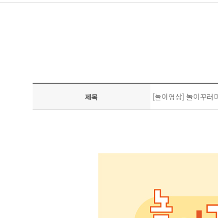
[놀이영상] 놀이꾸러미 
제목