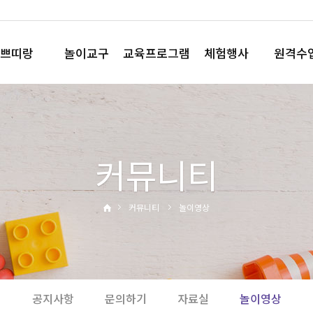
쁘띠랑
놀이교구
교육프로그램
체험행사
원격수
놀이꾸러미
요술책상
직업체험
플레이
플레이박스
노리영
테마체험
플레이Q 
모음박스
코드런
사이언스데이
커뮤니티
와플레이
영어행사
와와뮤직
운동회
부모참여수업
디지털체험
커뮤니티
놀이영상
홈핑
공지사항
문의하기
자료실
놀이영상