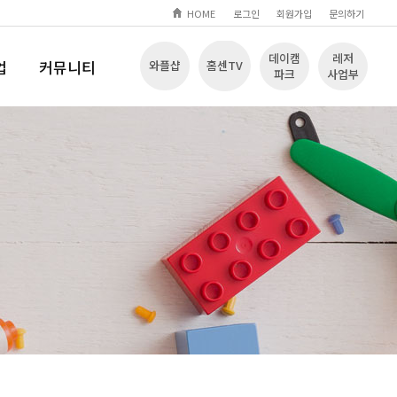
HOME
로그인
회원가입
문의하기
데이캠
레저
업
커뮤니티
와플샵
홈센TV
파크
사업부
Q
공지사항
입장
문의하기
자료실
놀이영상