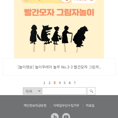
[놀이영상] 놀이꾸러미 놀꾸 No.3-3 빨간모자 그림자..
1
2
3
4
5
6
7
개인정보취급방침
이메일무단수집거부
자료실